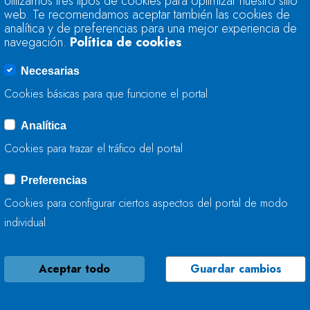
Utilizamos tres tipos de cookies para optimizar nuestro sitio
63,5% DE SU CAPA
web. Te recomendamos aceptar también las cookies de
analítica y de preferencias para una mejor experiencia de
navegación.
Política de cookies
26 DE ENERO, 2016
Necesarias
Cookies básicas para que funcione el portal
Analítica
LA RESERVA HIDRÁ
Cookies para trazar el tráfico del portal
63,1% DE SU CAPA
Preferencias
19 DE ENERO, 2016
Cookies para configurar ciertos aspectos del portal de modo
individual
Aceptar todo
Guardar cambios
LA RESERVA HIDRÁ
59,9% DE SU CAPA