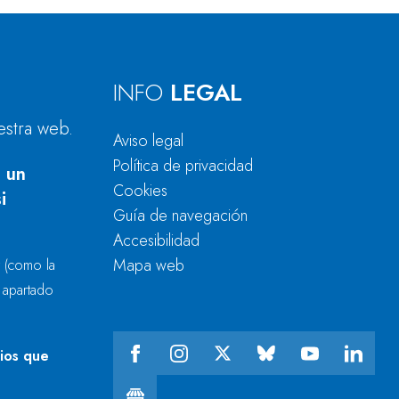
INFO
LEGAL
estra web.
Aviso legal
Política de privacidad
 un
Cookies
i
Guía de navegación
Accesibilidad
Mapa web
r
(como la
l apartado
cios que