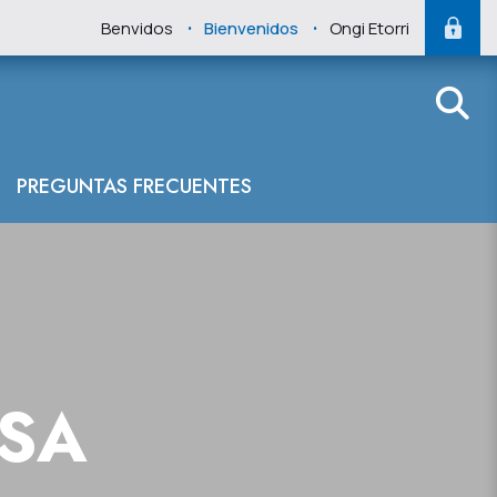
.
.
Benvidos
Bienvenidos
Ongi Etorri
PREGUNTAS FRECUENTES
NSA