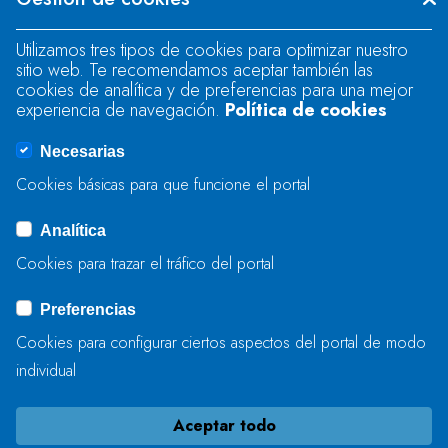
"text".
Utilizamos tres tipos de cookies para optimizar nuestro
sitio web. Te recomendamos aceptar también las
Se produjo un error al cargar el campo
cookies de analítica y de preferencias para una mejor
"text".
experiencia de navegación.
Política de cookies
Necesarias
Se produjo un error al cargar el campo
Cookies básicas para que funcione el portal
"captcha".
Analítica
Cookies para trazar el tráfico del portal
ENVIAR
Preferencias
Cookies para configurar ciertos aspectos del portal de modo
individual
Aceptar todo