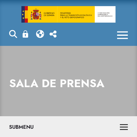
Sala de prensa
SALA DE PRENSA
SUBMENU