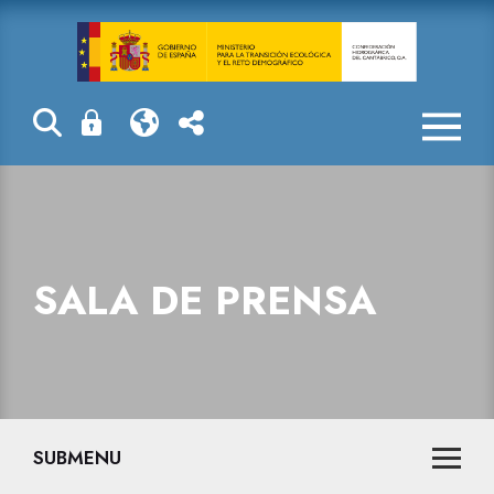
Sala de prensa
SALA DE PRENSA
SUBMENU