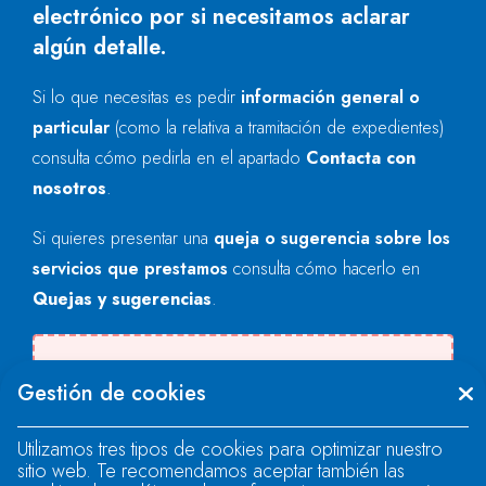
electrónico por si necesitamos aclarar
algún detalle.
Si lo que necesitas es pedir
información general o
particular
(como la relativa a tramitación de expedientes)
consulta cómo pedirla en el apartado
Contacta con
nosotros
.
Si quieres presentar una
queja o sugerencia sobre los
servicios que prestamos
consulta cómo hacerlo en
Quejas y sugerencias
.
Se produjo un error al cargar el campo
Gestión de cookies
"text".
Utilizamos tres tipos de cookies para optimizar nuestro
sitio web. Te recomendamos aceptar también las
Se produjo un error al cargar el campo