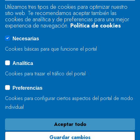
Utilizamos tres tipos de cookies para optimizar nuestro
sitio web. Te recomendamos aceptar también las
Se produjo un error al cargar el campo
cookies de analítica y de preferencias para una mejor
"text".
experiencia de navegación.
Política de cookies
Necesarias
Se produjo un error al cargar el campo
Cookies básicas para que funcione el portal
"captcha".
Analítica
Cookies para trazar el tráfico del portal
ENVIAR
Preferencias
Cookies para configurar ciertos aspectos del portal de modo
individual
Aceptar todo
Guardar cambios