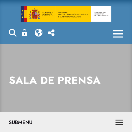
Sala de prensa
SALA DE PRENSA
SUBMENU