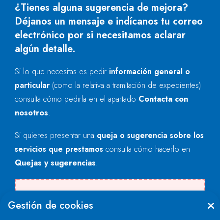
¿Tienes alguna sugerencia de mejora?
Déjanos un mensaje e indícanos tu correo
electrónico por si necesitamos aclarar
algún detalle.
Si lo que necesitas es pedir
información general o
particular
(como la relativa a tramitación de expedientes)
consulta cómo pedirla en el apartado
Contacta con
nosotros
.
Si quieres presentar una
queja o sugerencia sobre los
servicios que prestamos
consulta cómo hacerlo en
Quejas y sugerencias
.
Se produjo un error al cargar el campo
Gestión de cookies
"text".