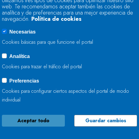
Utilizamos tres tipos de cookies para optimizar nuestro sitio
TÉCNICO DE COMU
web. Te recomendamos aceptar también las cookies de
analítica y de preferencias para una mejor experiencia de
navegación.
Política de cookies
11 DE MAYO, 2020
Necesarias
Cookies básicas para que funcione el portal
Analítica
CHCANTÁBRICO AC
Cookies para trazar el tráfico del portal
ACONDICIONAMIEN
LAS INMEDIACIONE
Preferencias
Cookies para configurar ciertos aspectos del portal de modo
07 DE MAYO, 2020
individual
Aceptar todo
Guardar cambios
CHCANTÁBRICO REA
ACONDICIONAMIEN