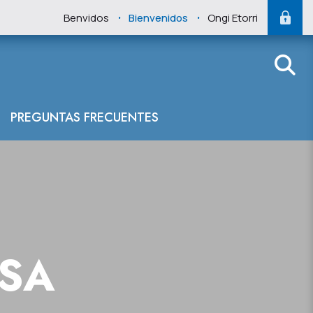
.
.
Benvidos
Bienvenidos
Ongi Etorri
PREGUNTAS FRECUENTES
NSA