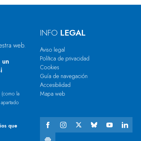
INFO
LEGAL
estra web.
Aviso legal
Política de privacidad
 un
Cookies
i
Guía de navegación
Accesibilidad
Mapa web
r
(como la
l apartado
cios que