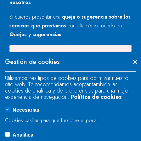
nosotros
.
Si quieres presentar una
queja o sugerencia sobre los
servicios que prestamos
consulta cómo hacerlo en
Quejas y sugerencias
.
Se produjo un error al cargar el campo
Gestión de cookies
"text".
Utilizamos tres tipos de cookies para optimizar nuestro
sitio web. Te recomendamos aceptar también las
Se produjo un error al cargar el campo
cookies de analítica y de preferencias para una mejor
"text".
experiencia de navegación.
Política de cookies
Necesarias
Se produjo un error al cargar el campo
Cookies básicas para que funcione el portal
"captcha".
Analítica