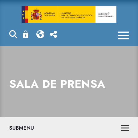
Sala de prensa
SALA DE PRENSA
SUBMENU