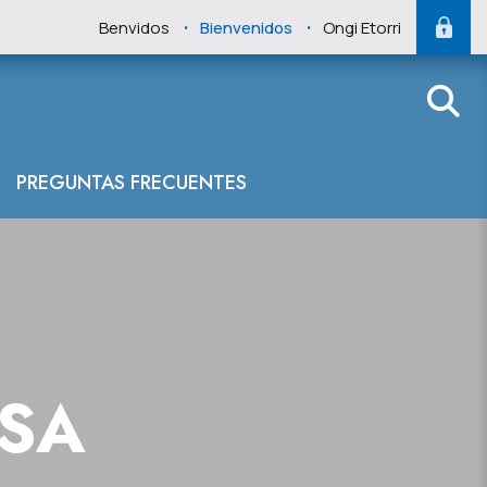
.
.
Benvidos
Bienvenidos
Ongi Etorri
PREGUNTAS FRECUENTES
NSA