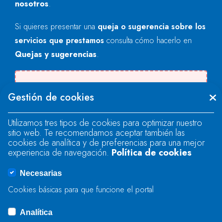
nosotros
.
Si quieres presentar una
queja o sugerencia sobre los
servicios que prestamos
consulta cómo hacerlo en
Quejas y sugerencias
.
Se produjo un error al cargar el campo
Gestión de cookies
"text".
Utilizamos tres tipos de cookies para optimizar nuestro
sitio web. Te recomendamos aceptar también las
Se produjo un error al cargar el campo
cookies de analítica y de preferencias para una mejor
"text".
experiencia de navegación.
Política de cookies
Necesarias
Se produjo un error al cargar el campo
Cookies básicas para que funcione el portal
"captcha".
Analítica