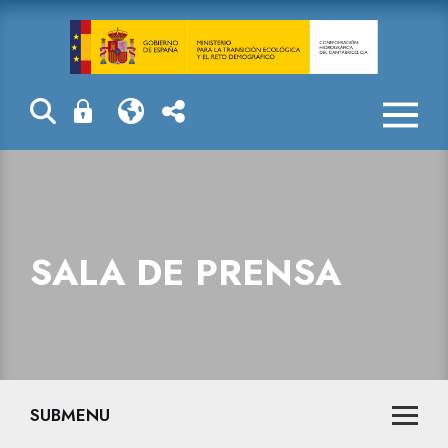
Sala de prensa
SALA DE PRENSA
SUBMENU