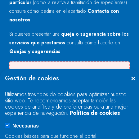
particular
(como la relativa a tramitación de expedientes)
consulta cómo pedirla en el apartado
Contacta con
nosotros
.
Si quieres presentar una
queja o sugerencia sobre los
servicios que prestamos
consulta cómo hacerlo en
Quejas y sugerencias
.
Se produjo un error al cargar el campo
Gestión de cookies
"text".
Utilizamos tres tipos de cookies para optimizar nuestro
sitio web. Te recomendamos aceptar también las
Se produjo un error al cargar el campo
cookies de analítica y de preferencias para una mejor
"text".
experiencia de navegación.
Política de cookies
Necesarias
Se produjo un error al cargar el campo
Cookies básicas para que funcione el portal