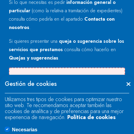
Si lo que necesitas es pedir
información general o
particular
(como la relativa a tramitación de expedientes)
consulta cómo pedirla en el apartado
Contacta con
nosotros
.
Si quieres presentar una
queja o sugerencia sobre los
servicios que prestamos
consulta cómo hacerlo en
Quejas y sugerencias
.
Se produjo un error al cargar el campo
Gestión de cookies
"text".
Utilizamos tres tipos de cookies para optimizar nuestro
sitio web. Te recomendamos aceptar también las
Se produjo un error al cargar el campo
cookies de analítica y de preferencias para una mejor
"text".
experiencia de navegación.
Política de cookies
Necesarias