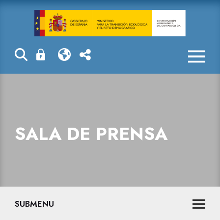
Sala de prensa
SALA DE PRENSA
SUBMENU