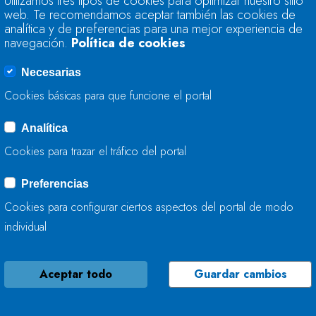
Utilizamos tres tipos de cookies para optimizar nuestro sitio
CANTÁBRICO Y EL 
web. Te recomendamos aceptar también las cookies de
PERMEABILIZAR EL
analítica y de preferencias para una mejor experiencia de
DE VEGA
navegación.
Política de cookies
Necesarias
12 DE JULIO, 2022
Cookies básicas para que funcione el portal
Analítica
LA CONFEDERACIÓ
Cookies para trazar el tráfico del portal
SOMETE A INFORM
MEJORA AMBIENTAL
Preferencias
CABAÑAQUINTA. T.
Cookies para configurar ciertos aspectos del portal de modo
individual
06 DE JULIO, 2022
Aceptar todo
Guardar cambios
LA CONFEDERACIÓ
OBRAS DE RECUPER