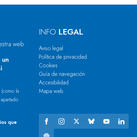
INFO
LEGAL
estra web.
Aviso legal
Política de privacidad
 un
Cookies
i
Guía de navegación
Accesibilidad
Mapa web
r
(como la
l apartado
cios que