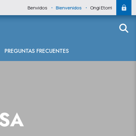
.
.
Benvidos
Bienvenidos
Ongi Etorri
PREGUNTAS FRECUENTES
NSA