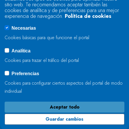
sitio web. Te recomendamos aceptar también las
Se produjo un error al cargar el campo
cookies de analítica y de preferencias para una mejor
"text".
experiencia de navegación.
Política de cookies
Necesarias
Se produjo un error al cargar el campo
Cookies básicas para que funcione el portal
"captcha".
Analítica
Cookies para trazar el tráfico del portal
ENVIAR
Preferencias
Cookies para configurar ciertos aspectos del portal de modo
individual
Aceptar todo
Guardar cambios