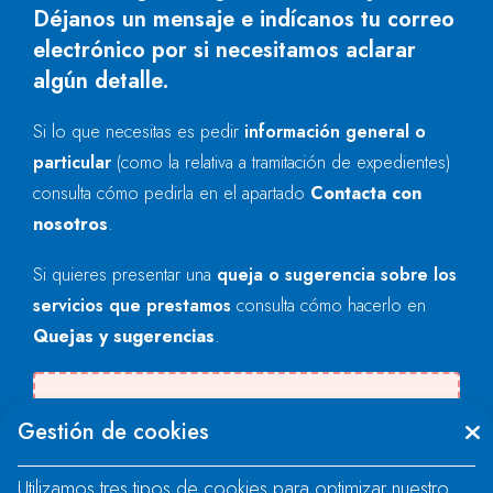
Déjanos un mensaje e indícanos tu correo
electrónico por si necesitamos aclarar
algún detalle.
Si lo que necesitas es pedir
información general o
particular
(como la relativa a tramitación de expedientes)
consulta cómo pedirla en el apartado
Contacta con
nosotros
.
Si quieres presentar una
queja o sugerencia sobre los
servicios que prestamos
consulta cómo hacerlo en
Quejas y sugerencias
.
Se produjo un error al cargar el campo
Gestión de cookies
"text".
Utilizamos tres tipos de cookies para optimizar nuestro