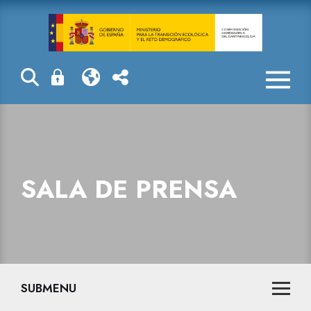
Sala de prensa
SALA DE PRENSA
SUBMENU