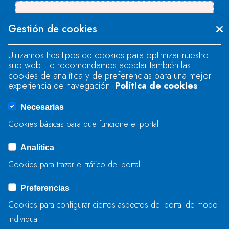
Se produjo un error al cargar el campo
Gestión de cookies
"text".
Utilizamos tres tipos de cookies para optimizar nuestro
sitio web. Te recomendamos aceptar también las
Se produjo un error al cargar el campo
cookies de analítica y de preferencias para una mejor
"text".
experiencia de navegación.
Política de cookies
Necesarias
Se produjo un error al cargar el campo
Cookies básicas para que funcione el portal
"captcha".
Analítica
Cookies para trazar el tráfico del portal
ENVIAR
Preferencias
Cookies para configurar ciertos aspectos del portal de modo
individual