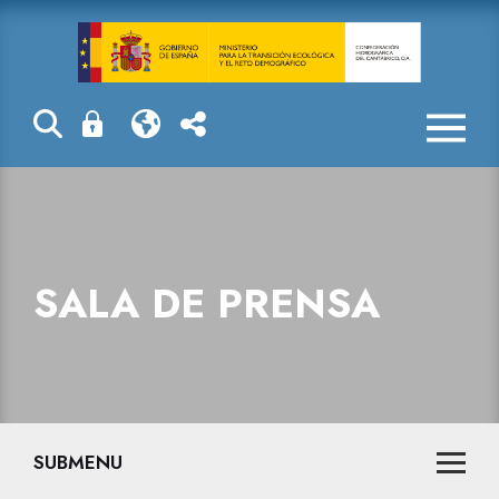
Sala de prensa
SALA DE PRENSA
SUBMENU