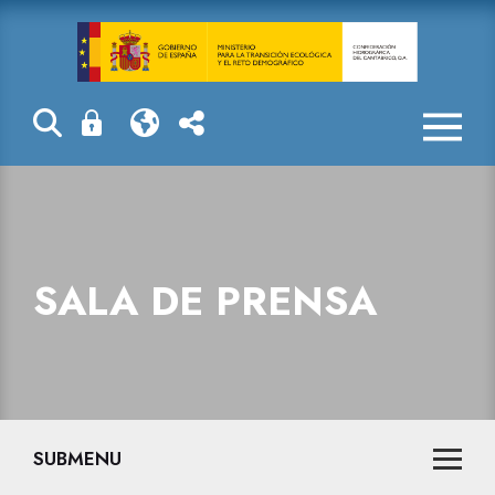
Sala de prensa
SALA DE PRENSA
SUBMENU