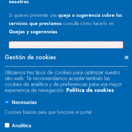
nosotros
.
Si quieres presentar una
queja o sugerencia sobre los
servicios que prestamos
consulta cómo hacerlo en
Quejas y sugerencias
.
Se produjo un error al cargar el campo
Gestión de cookies
"text".
Utilizamos tres tipos de cookies para optimizar nuestro
sitio web. Te recomendamos aceptar también las
Se produjo un error al cargar el campo
cookies de analítica y de preferencias para una mejor
"text".
experiencia de navegación.
Política de cookies
Necesarias
Se produjo un error al cargar el campo
Cookies básicas para que funcione el portal
"captcha".
Analítica