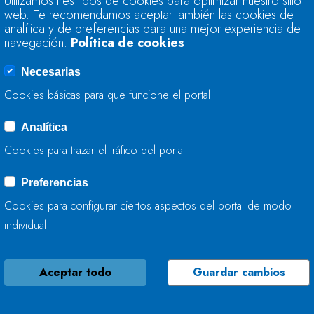
Utilizamos tres tipos de cookies para optimizar nuestro sitio
ACTÚA EN EL RÍO D
web. Te recomendamos aceptar también las cookies de
analítica y de preferencias para una mejor experiencia de
navegación.
Política de cookies
07 DE MARZO, 2024
Necesarias
Cookies básicas para que funcione el portal
Analítica
LA CH CANTÁBRICO
Cookies para trazar el tráfico del portal
(ASTURIAS)
Preferencias
06 DE MARZO, 2024
Cookies para configurar ciertos aspectos del portal de modo
individual
Aceptar todo
Guardar cambios
BÁRBARA MONTE D
CONFEDERACIÓN H