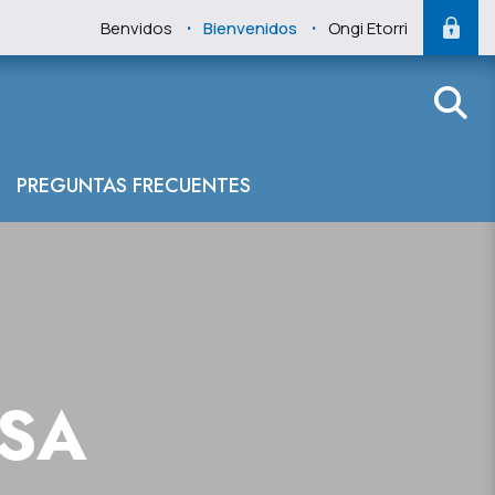
.
.
Benvidos
Bienvenidos
Ongi Etorri
PREGUNTAS FRECUENTES
NSA