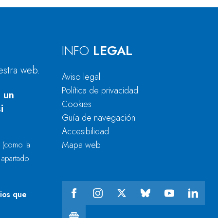
INFO
LEGAL
estra web.
Aviso legal
Política de privacidad
 un
Cookies
i
Guía de navegación
Accesibilidad
Mapa web
r
(como la
l apartado
cios que