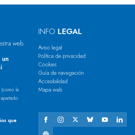
INFO
LEGAL
estra web.
Aviso legal
Política de privacidad
 un
Cookies
i
Guía de navegación
Accesibilidad
Mapa web
r
(como la
l apartado
cios que