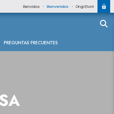
.
.
Benvidos
Bienvenidos
Ongi Etorri
PREGUNTAS FRECUENTES
NSA