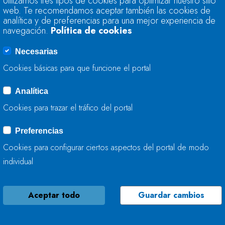
Utilizamos tres tipos de cookies para optimizar nuestro sitio
TRABAJA EN EL AR
web. Te recomendamos aceptar también las cookies de
analítica y de preferencias para una mejor experiencia de
navegación.
Política de cookies
30 DE SEPTIEMBRE, 2024
Necesarias
Cookies básicas para que funcione el portal
Analítica
LA CONFEDERACIÓ
Cookies para trazar el tráfico del portal
ACTÚA EN EL RÍO 
CANGAS DE ONÍS
Preferencias
Cookies para configurar ciertos aspectos del portal de modo
27 DE SEPTIEMBRE, 2024
individual
Aceptar todo
Guardar cambios
LA CONFEDERACIÓ
TRABAJA EN LA RE