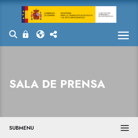
Sala de prensa
SALA DE PRENSA
SUBMENU