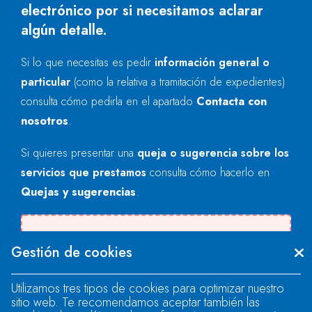
electrónico por si necesitamos aclarar
algún detalle.
Si lo que necesitas es pedir
información general o
particular
(como la relativa a tramitación de expedientes)
consulta cómo pedirla en el apartado
Contacta con
nosotros
.
Si quieres presentar una
queja o sugerencia sobre los
servicios que prestamos
consulta cómo hacerlo en
Quejas y sugerencias
.
Se produjo un error al cargar el campo
Gestión de cookies
"text".
Utilizamos tres tipos de cookies para optimizar nuestro
sitio web. Te recomendamos aceptar también las
Se produjo un error al cargar el campo