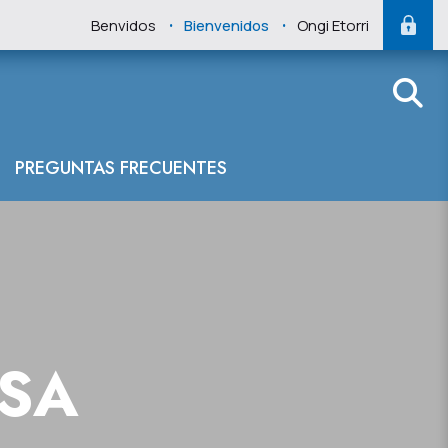
.
.
Benvidos
Bienvenidos
Ongi Etorri
PREGUNTAS FRECUENTES
NSA