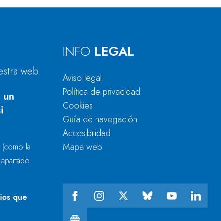
INFO
LEGAL
estra web.
Aviso legal
Política de privacidad
 un
Cookies
i
Guía de navegación
Accesibilidad
Mapa web
r
(como la
l apartado
cios que