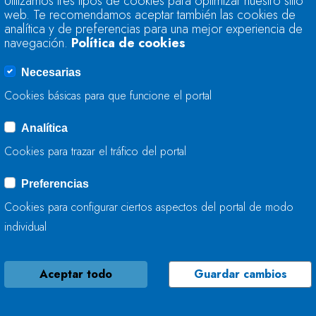
Utilizamos tres tipos de cookies para optimizar nuestro sitio
TRABAJA EN LA ME
web. Te recomendamos aceptar también las cookies de
analítica y de preferencias para una mejor experiencia de
navegación.
Política de cookies
25 DE AGOSTO, 2025
Necesarias
Cookies básicas para que funcione el portal
Analítica
LA CONFEDERACIÓ
Cookies para trazar el tráfico del portal
AVANZA EN LA IN
EL RÍO PILOÑA EN
Preferencias
Cookies para configurar ciertos aspectos del portal de modo
21 DE AGOSTO, 2025
individual
Aceptar todo
Guardar cambios
LA CONFEDERACIÓ
REFUERZA SU RED