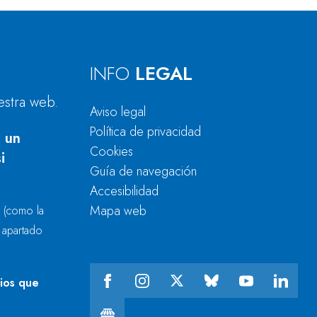
INFO
LEGAL
estra web.
Aviso legal
Política de privacidad
 un
Cookies
i
Guía de navegación
Accesibilidad
Mapa web
r
(como la
l apartado
cios que