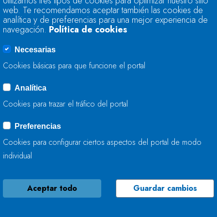
Utilizamos tres tipos de cookies para optimizar nuestro sitio
RÍO SUARÓN EN VE
web. Te recomendamos aceptar también las cookies de
analítica y de preferencias para una mejor experiencia de
navegación.
Política de cookies
26 DE ABRIL, 2024
Necesarias
Cookies básicas para que funcione el portal
Analítica
LA CONFEDERACIÓ
Cookies para trazar el tráfico del portal
TRABAJA EN LA ME
(ASTURIAS)
Preferencias
Cookies para configurar ciertos aspectos del portal de modo
25 DE ABRIL, 2024
individual
Aceptar todo
Guardar cambios
LA CH CANTÁBRIC
LOS RÍOS NOREÑA 