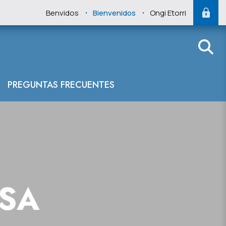
.
.
Benvidos
Bienvenidos
Ongi Etorri
PREGUNTAS FRECUENTES
NSA