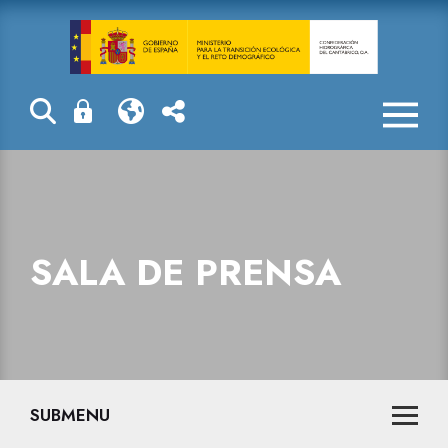
Sala de prensa
SALA DE PRENSA
SUBMENU