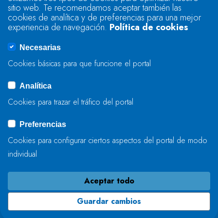
sitio web. Te recomendamos aceptar también las
Se produjo un error al cargar el campo
cookies de analítica y de preferencias para una mejor
"text".
experiencia de navegación.
Política de cookies
Necesarias
Se produjo un error al cargar el campo
Cookies básicas para que funcione el portal
"captcha".
Analítica
Cookies para trazar el tráfico del portal
ENVIAR
Preferencias
Cookies para configurar ciertos aspectos del portal de modo
individual
Aceptar todo
Guardar cambios