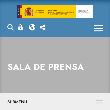
Sala de prensa
SALA DE PRENSA
SUBMENU