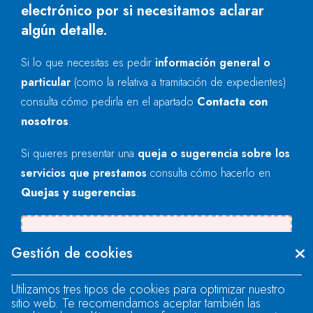
electrónico por si necesitamos aclarar
algún detalle.
Si lo que necesitas es pedir
información general o
particular
(como la relativa a tramitación de expedientes)
consulta cómo pedirla en el apartado
Contacta con
nosotros
.
Si quieres presentar una
queja o sugerencia sobre los
servicios que prestamos
consulta cómo hacerlo en
Quejas y sugerencias
.
Se produjo un error al cargar el campo
Gestión de cookies
"text".
Utilizamos tres tipos de cookies para optimizar nuestro
sitio web. Te recomendamos aceptar también las
Se produjo un error al cargar el campo