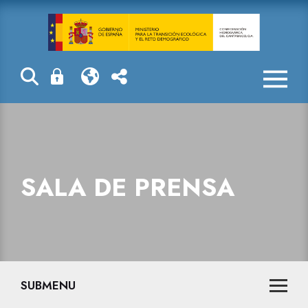
Sala de prensa
SALA DE PRENSA
SUBMENU