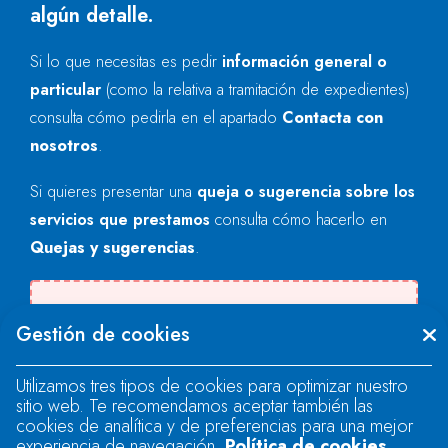
algún detalle.
Si lo que necesitas es pedir
información general o
particular
(como la relativa a tramitación de expedientes)
consulta cómo pedirla en el apartado
Contacta con
nosotros
.
Si quieres presentar una
queja o sugerencia sobre los
servicios que prestamos
consulta cómo hacerlo en
Quejas y sugerencias
.
Se produjo un error al cargar el campo
Gestión de cookies
"text".
Utilizamos tres tipos de cookies para optimizar nuestro
sitio web. Te recomendamos aceptar también las
Se produjo un error al cargar el campo
cookies de analítica y de preferencias para una mejor
"text".
experiencia de navegación.
Política de cookies