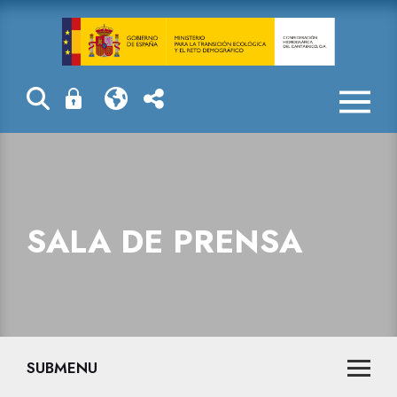
Sala de prensa
SALA DE PRENSA
SUBMENU