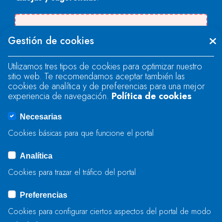
Se produjo un error al cargar el campo
Gestión de cookies
"text".
Utilizamos tres tipos de cookies para optimizar nuestro
sitio web. Te recomendamos aceptar también las
Se produjo un error al cargar el campo
cookies de analítica y de preferencias para una mejor
"text".
experiencia de navegación.
Política de cookies
Necesarias
Se produjo un error al cargar el campo
Cookies básicas para que funcione el portal
"captcha".
Analítica
Cookies para trazar el tráfico del portal
ENVIAR
Preferencias
Cookies para configurar ciertos aspectos del portal de modo