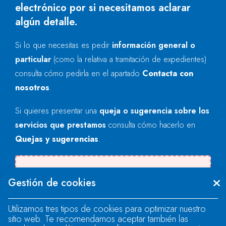
electrónico por si necesitamos aclarar
algún detalle.
Si lo que necesitas es pedir
información general o
particular
(como la relativa a tramitación de expedientes)
consulta cómo pedirla en el apartado
Contacta con
nosotros
.
Si quieres presentar una
queja o sugerencia sobre los
servicios que prestamos
consulta cómo hacerlo en
Quejas y sugerencias
.
Se produjo un error al cargar el campo
Gestión de cookies
"text".
Utilizamos tres tipos de cookies para optimizar nuestro
sitio web. Te recomendamos aceptar también las
Se produjo un error al cargar el campo