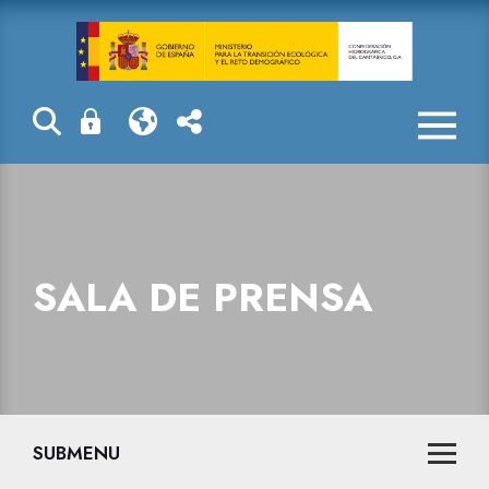
Sala de prensa
SALA DE PRENSA
SUBMENU