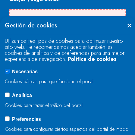
Se produjo un error al cargar el campo
Gestión de cookies
"text".
Utilizamos tres tipos de cookies para optimizar nuestro
sitio web. Te recomendamos aceptar también las
Se produjo un error al cargar el campo
cookies de analítica y de preferencias para una mejor
"text".
experiencia de navegación.
Política de cookies
Necesarias
Se produjo un error al cargar el campo
Cookies básicas para que funcione el portal
"captcha".
Analítica
Cookies para trazar el tráfico del portal
ENVIAR
Preferencias
Cookies para configurar ciertos aspectos del portal de modo