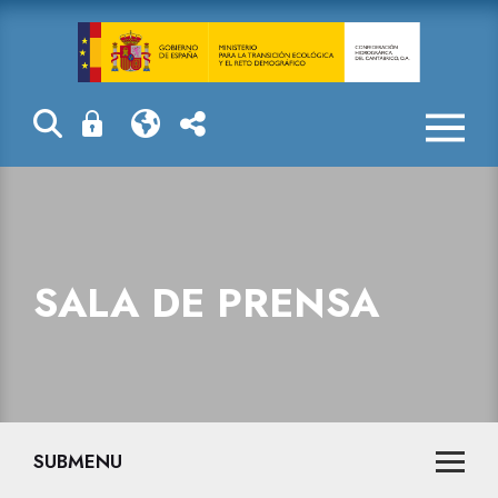
Sala de prensa
SALA DE PRENSA
SUBMENU