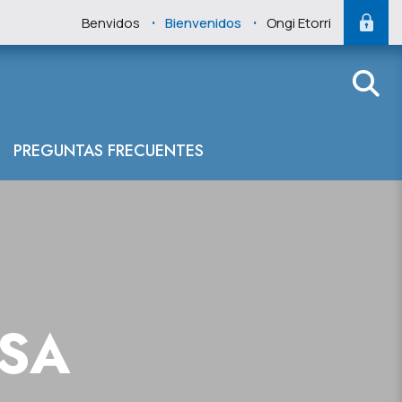
.
.
Benvidos
Bienvenidos
Ongi Etorri
PREGUNTAS FRECUENTES
NSA