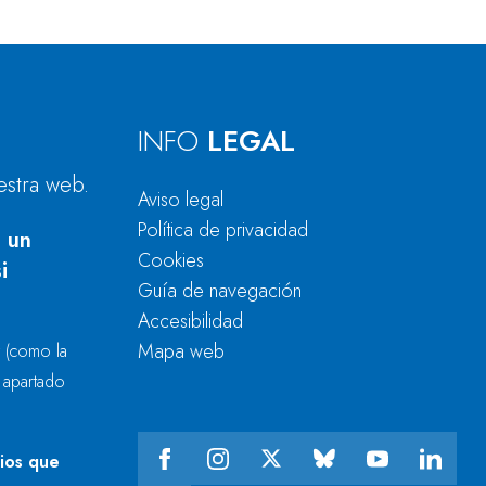
INFO
LEGAL
estra web.
Aviso legal
Política de privacidad
 un
Cookies
i
Guía de navegación
Accesibilidad
Mapa web
r
(como la
l apartado
cios que