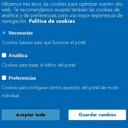
DE SU CAPACIDAD.
Utilizamos tres tipos de cookies para optimizar nuestro sitio
ES DE 28.547 HEC
web. Te recomendamos aceptar también las cookies de
analítica y de preferencias para una mejor experiencia de
navegación.
Política de cookies
07 DE DICIEMBRE, 2016
Necesarias
Cookies básicas para que funcione el portal
LA RESERVA HIDRÁ
Analítica
50,3% DE SU CAPA
Cookies para trazar el tráfico del portal
HIDRÁULICA ES DE
Preferencias
Cookies para configurar ciertos aspectos del portal de modo
29 DE NOVIEMBRE, 2016
individual
Aceptar todo
Guardar cambios
EL MINISTERIO DE
MEDIO AMBIENTE A