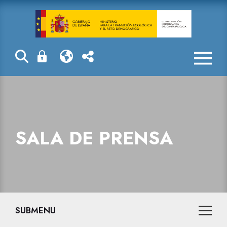
Sala de prensa
SALA DE PRENSA
SUBMENU