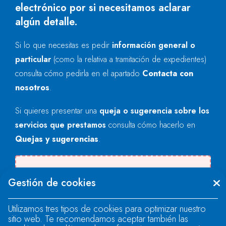
electrónico por si necesitamos aclarar
algún detalle.
Si lo que necesitas es pedir
información general o
particular
(como la relativa a tramitación de expedientes)
consulta cómo pedirla en el apartado
Contacta con
nosotros
.
Si quieres presentar una
queja o sugerencia sobre los
servicios que prestamos
consulta cómo hacerlo en
Quejas y sugerencias
.
Se produjo un error al cargar el campo
Gestión de cookies
"text".
Utilizamos tres tipos de cookies para optimizar nuestro
sitio web. Te recomendamos aceptar también las
Se produjo un error al cargar el campo