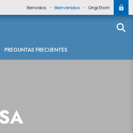
.
.
Benvidos
Bienvenidos
Ongi Etorri
PREGUNTAS FRECUENTES
NSA