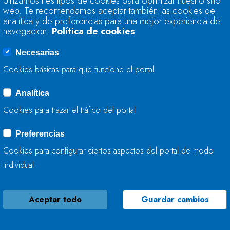
Utilizamos tres tipos de cookies para optimizar nuestro sitio
MEJORA LA CAPACI
web. Te recomendamos aceptar también las cookies de
EN A FONSAGRAD
analítica y de preferencias para una mejor experiencia de
navegación.
Política de cookies
08 DE MAYO, 2026
Necesarias
Cookies básicas para que funcione el portal
Analítica
LA CONFEDERACIÓ
Cookies para trazar el tráfico del portal
MEJORA LOS RÍOS P
Preferencias
08 DE MAYO, 2026
Cookies para configurar ciertos aspectos del portal de modo
individual
Aceptar todo
Guardar cambios
LA CONFEDERACIÓ
MEJORA LA CAPACI