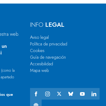
INFO
LEGAL
estra web.
Aviso legal
Política de privacidad
 un
Cookies
i
Guía de navegación
Accesibilidad
Mapa web
r
(como la
l apartado
cios que