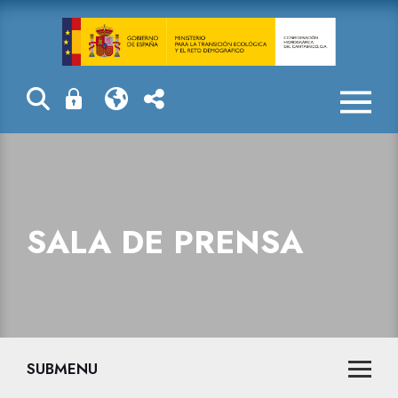
Sala de prensa
SALA DE PRENSA
SUBMENU