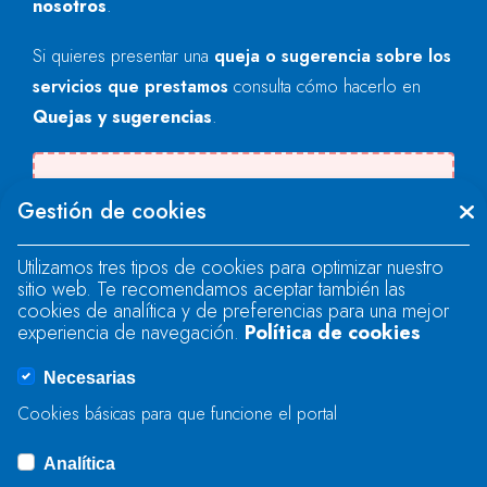
nosotros
.
Si quieres presentar una
queja o sugerencia sobre los
servicios que prestamos
consulta cómo hacerlo en
Quejas y sugerencias
.
Se produjo un error al cargar el campo
Gestión de cookies
"text".
Utilizamos tres tipos de cookies para optimizar nuestro
sitio web. Te recomendamos aceptar también las
Se produjo un error al cargar el campo
cookies de analítica y de preferencias para una mejor
"text".
experiencia de navegación.
Política de cookies
Necesarias
Se produjo un error al cargar el campo
Cookies básicas para que funcione el portal
"captcha".
Analítica