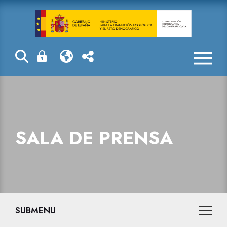
Sala de prensa
SALA DE PRENSA
SUBMENU