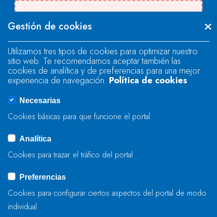
Se produjo un error al cargar el campo
Gestión de cookies
"text".
Utilizamos tres tipos de cookies para optimizar nuestro
sitio web. Te recomendamos aceptar también las
Se produjo un error al cargar el campo
cookies de analítica y de preferencias para una mejor
"text".
experiencia de navegación.
Política de cookies
Necesarias
Se produjo un error al cargar el campo
Cookies básicas para que funcione el portal
"captcha".
Analítica
Cookies para trazar el tráfico del portal
ENVIAR
Preferencias
Cookies para configurar ciertos aspectos del portal de modo
individual