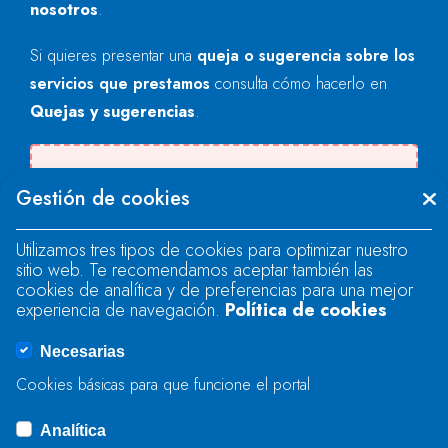
nosotros
.
Si quieres presentar una
queja o sugerencia sobre los
servicios que prestamos
consulta cómo hacerlo en
Quejas y sugerencias
.
Se produjo un error al cargar el campo
Gestión de cookies
"text".
Utilizamos tres tipos de cookies para optimizar nuestro
sitio web. Te recomendamos aceptar también las
Se produjo un error al cargar el campo
cookies de analítica y de preferencias para una mejor
"text".
experiencia de navegación.
Política de cookies
Necesarias
Se produjo un error al cargar el campo
Cookies básicas para que funcione el portal
"captcha".
Analítica