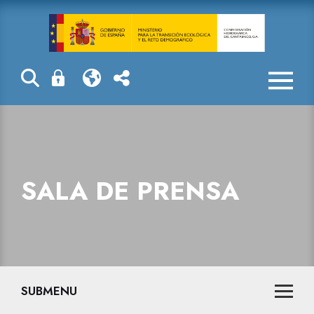
Sala de prensa
SALA DE PRENSA
SUBMENU