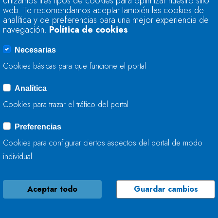
Utilizamos tres tipos de cookies para optimizar nuestro sitio
ENCUENTRA AL 78,
web. Te recomendamos aceptar también las cookies de
AL 65,4%
analítica y de preferencias para una mejor experiencia de
navegación.
Política de cookies
12 DE NOVIEMBRE, 2019
Necesarias
Cookies básicas para que funcione el portal
Analítica
LA CHC ACOMETE 
Cookies para trazar el tráfico del portal
MÁRGENES Y RETIR
POR VIOÑO
Preferencias
Cookies para configurar ciertos aspectos del portal de modo
07 DE NOVIEMBRE, 2019
individual
Aceptar todo
Guardar cambios
LA RESERVA HIDRÁ
ENCUENTRA AL 67,