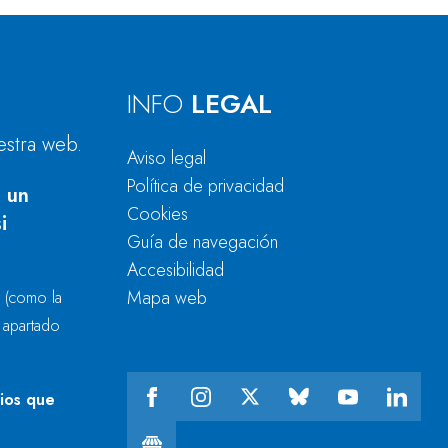
INFO
LEGAL
estra web.
Aviso legal
Política de privacidad
 un
Cookies
i
Guía de navegación
Accesibilidad
Mapa web
r
(como la
l apartado
cios que