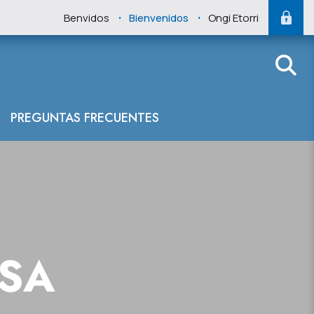
.
.
Benvidos
Bienvenidos
Ongi Etorri
PREGUNTAS FRECUENTES
NSA