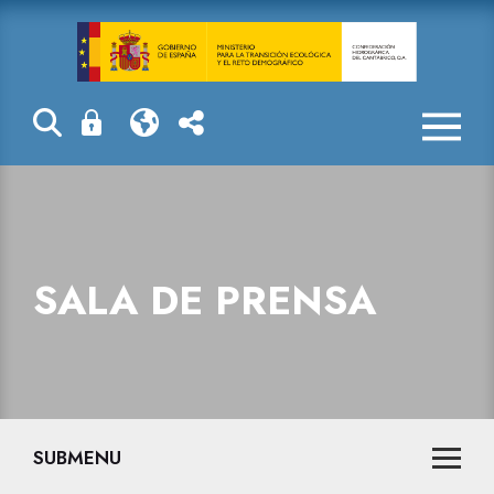
Sala de prensa
SALA DE PRENSA
SUBMENU