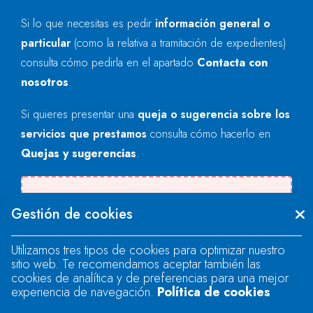
Si lo que necesitas es pedir
información general o
particular
(como la relativa a tramitación de expedientes)
consulta cómo pedirla en el apartado
Contacta con
nosotros
.
Si quieres presentar una
queja o sugerencia sobre los
servicios que prestamos
consulta cómo hacerlo en
Quejas y sugerencias
.
Se produjo un error al cargar el campo
Gestión de cookies
"text".
Utilizamos tres tipos de cookies para optimizar nuestro
sitio web. Te recomendamos aceptar también las
Se produjo un error al cargar el campo
cookies de analítica y de preferencias para una mejor
"text".
experiencia de navegación.
Política de cookies