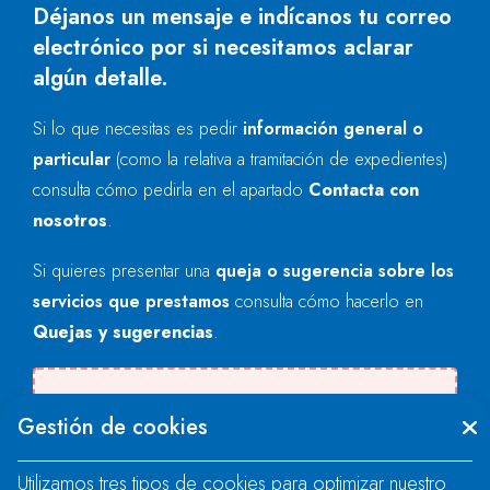
Déjanos un mensaje e indícanos tu correo
electrónico por si necesitamos aclarar
algún detalle.
Si lo que necesitas es pedir
información general o
particular
(como la relativa a tramitación de expedientes)
consulta cómo pedirla en el apartado
Contacta con
nosotros
.
Si quieres presentar una
queja o sugerencia sobre los
servicios que prestamos
consulta cómo hacerlo en
Quejas y sugerencias
.
Se produjo un error al cargar el campo
Gestión de cookies
"text".
Utilizamos tres tipos de cookies para optimizar nuestro