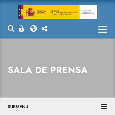
Sala de prensa
SALA DE PRENSA
SUBMENU