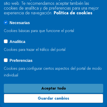
sitio web. Te recomendamos aceptar también las
Se produjo un error al cargar el campo
cookies de analítica y de preferencias para una mejor
"text".
experiencia de navegación.
Política de cookies
Necesarias
Se produjo un error al cargar el campo
Cookies básicas para que funcione el portal
"captcha".
Analítica
Cookies para trazar el tráfico del portal
ENVIAR
Preferencias
Cookies para configurar ciertos aspectos del portal de modo
individual
Aceptar todo
Guardar cambios