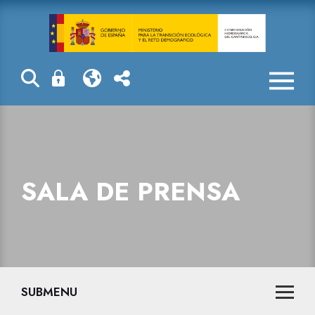
Sala de prensa
SALA DE PRENSA
SUBMENU