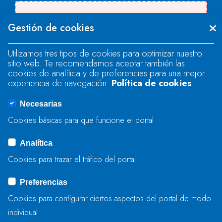
Se produjo un error al cargar el campo
Gestión de cookies
"text".
Utilizamos tres tipos de cookies para optimizar nuestro
sitio web. Te recomendamos aceptar también las
Se produjo un error al cargar el campo
cookies de analítica y de preferencias para una mejor
"text".
experiencia de navegación.
Política de cookies
Necesarias
Se produjo un error al cargar el campo
Cookies básicas para que funcione el portal
"captcha".
Analítica
Cookies para trazar el tráfico del portal
ENVIAR
Preferencias
Cookies para configurar ciertos aspectos del portal de modo
individual