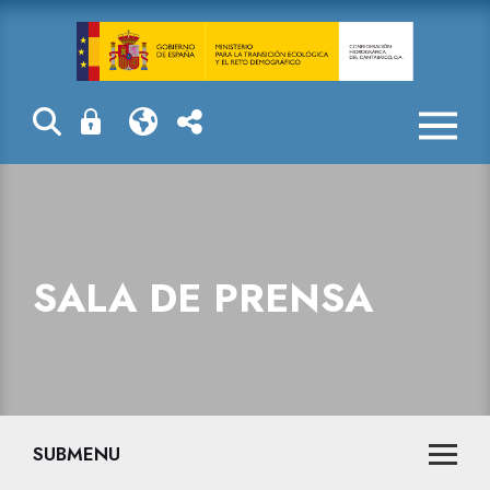
Sala de prensa
SALA DE PRENSA
SUBMENU