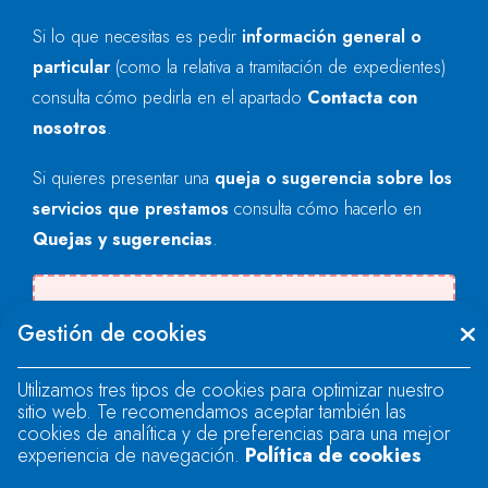
Si lo que necesitas es pedir
información general o
particular
(como la relativa a tramitación de expedientes)
consulta cómo pedirla en el apartado
Contacta con
nosotros
.
Si quieres presentar una
queja o sugerencia sobre los
servicios que prestamos
consulta cómo hacerlo en
Quejas y sugerencias
.
Se produjo un error al cargar el campo
Gestión de cookies
"text".
Utilizamos tres tipos de cookies para optimizar nuestro
sitio web. Te recomendamos aceptar también las
Se produjo un error al cargar el campo
cookies de analítica y de preferencias para una mejor
"text".
experiencia de navegación.
Política de cookies