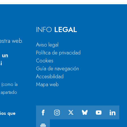
INFO
LEGAL
estra web.
Aviso legal
Política de privacidad
 un
Cookies
i
Guía de navegación
Accesibilidad
Mapa web
r
(como la
l apartado
cios que