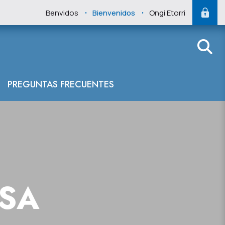
.
.
Benvidos
Bienvenidos
Ongi Etorri
PREGUNTAS FRECUENTES
NSA