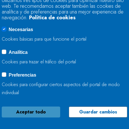
Utilizamos tres tipos de cookies para optimizar nuestro sitio
ACUMULADOS POR 
web. Te recomendamos aceptar también las cookies de
TUDELA VEGUÍN
analítica y de preferencias para una mejor experiencia de
navegación.
Política de cookies
31 DE ENERO, 2019
Necesarias
Cookies básicas para que funcione el portal
Analítica
LA RESERVA HIDRÁ
Cookies para trazar el tráfico del portal
ENCUENTRA AL 87,
AL 72,0%
Preferencias
Cookies para configurar ciertos aspectos del portal de modo
29 DE ENERO, 2019
individual
Aceptar todo
Guardar cambios
LA RESERVA HIDRÁ
ENCUENTRA AL 72,