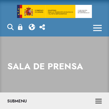
Sala de prensa
SALA DE PRENSA
SUBMENU