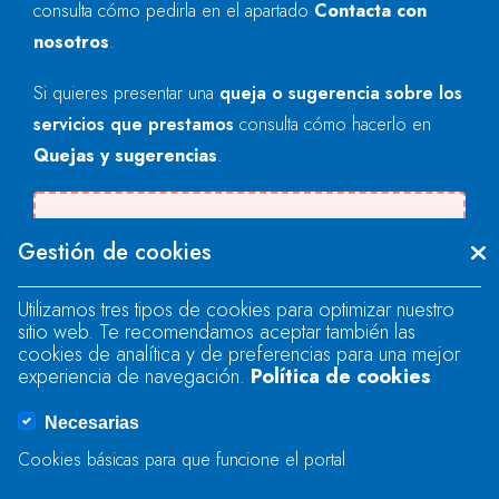
consulta cómo pedirla en el apartado
Contacta con
nosotros
.
Si quieres presentar una
queja o sugerencia sobre los
servicios que prestamos
consulta cómo hacerlo en
Quejas y sugerencias
.
Se produjo un error al cargar el campo
Gestión de cookies
"text".
Utilizamos tres tipos de cookies para optimizar nuestro
sitio web. Te recomendamos aceptar también las
Se produjo un error al cargar el campo
cookies de analítica y de preferencias para una mejor
"text".
experiencia de navegación.
Política de cookies
Necesarias
Se produjo un error al cargar el campo
Cookies básicas para que funcione el portal
"captcha".