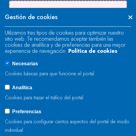
Se produjo un error al cargar el campo
Gestión de cookies
"text".
Utilizamos tres tipos de cookies para optimizar nuestro
sitio web. Te recomendamos aceptar también las
Se produjo un error al cargar el campo
cookies de analítica y de preferencias para una mejor
"text".
experiencia de navegación.
Política de cookies
Necesarias
Se produjo un error al cargar el campo
Cookies básicas para que funcione el portal
"captcha".
Analítica
Cookies para trazar el tráfico del portal
ENVIAR
Preferencias
Cookies para configurar ciertos aspectos del portal de modo
individual