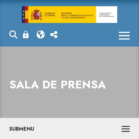
Sala de prensa
SALA DE PRENSA
SUBMENU