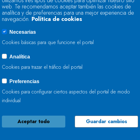
Utilizamos tres tipos de cookies para optimizar nuestro sitio
Y COMUNICACIÓN 
web. Te recomendamos aceptar también las cookies de
CAUDALES DERIVA
analítica y de preferencias para una mejor experiencia de
navegación.
Política de cookies
22 DE MARZO, 2019
Necesarias
Cookies básicas para que funcione el portal
Analítica
LA RESERVA HIDRÁ
Cookies para trazar el tráfico del portal
ENCUENTRA AL 84
AL 78,8%
Preferencias
Cookies para configurar ciertos aspectos del portal de modo
19 DE MARZO, 2019
individual
Aceptar todo
Guardar cambios
LA CHC ACOMETE T
SU PASO POR LAVI