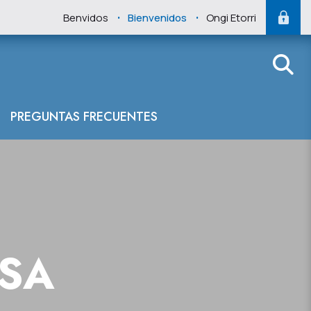
.
.
Benvidos
Bienvenidos
Ongi Etorri
PREGUNTAS FRECUENTES
NSA