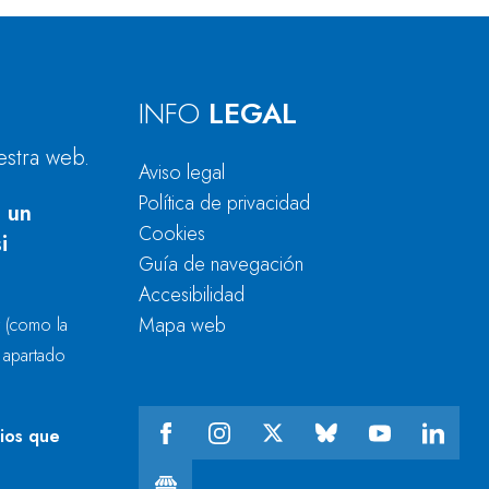
INFO
LEGAL
estra web.
Aviso legal
Política de privacidad
 un
Cookies
i
Guía de navegación
Accesibilidad
Mapa web
r
(como la
l apartado
cios que