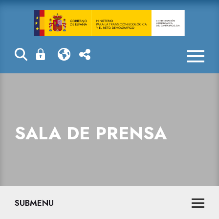
Sala de prensa
SALA DE PRENSA
SUBMENU