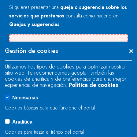
Si quieres presentar una
queja o sugerencia sobre los
servicios que prestamos
consulta cómo hacerlo en
Quejas y sugerencias
.
Se produjo un error al cargar el campo
Gestión de cookies
"text".
Utilizamos tres tipos de cookies para optimizar nuestro
sitio web. Te recomendamos aceptar también las
Se produjo un error al cargar el campo
cookies de analítica y de preferencias para una mejor
"text".
experiencia de navegación.
Política de cookies
Necesarias
Se produjo un error al cargar el campo
Cookies básicas para que funcione el portal
"captcha".
Analítica
Cookies para trazar el tráfico del portal
ENVIAR