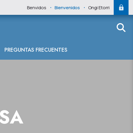
.
.
Benvidos
Bienvenidos
Ongi Etorri
PREGUNTAS FRECUENTES
NSA