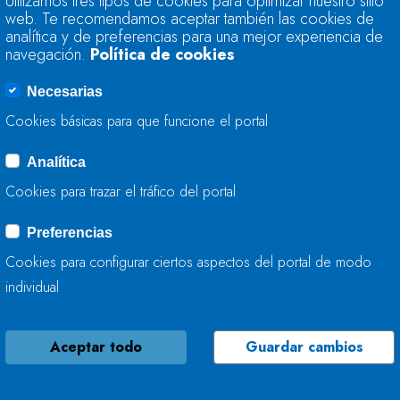
Utilizamos tres tipos de cookies para optimizar nuestro sitio
ACTÚA EN LOS RÍO
web. Te recomendamos aceptar también las cookies de
analítica y de preferencias para una mejor experiencia de
navegación.
Política de cookies
19 DE MARZO, 2026
Necesarias
Cookies básicas para que funcione el portal
Analítica
LA CONFEDERACIÓ
Cookies para trazar el tráfico del portal
MEJORA LA CAPACI
FONSAGRADA
Preferencias
Cookies para configurar ciertos aspectos del portal de modo
18 DE MARZO, 2026
individual
Aceptar todo
Guardar cambios
LA CONFEDERACIÓ
MEJORA EL BARRA