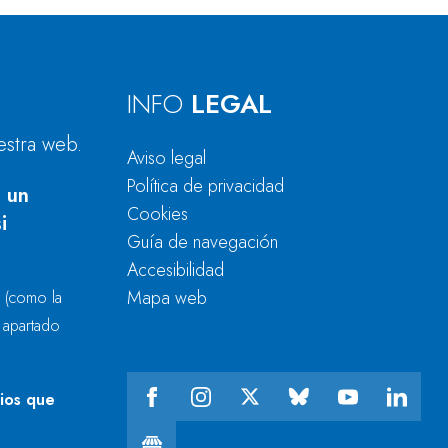
INFO
LEGAL
estra web.
Aviso legal
Política de privacidad
 un
Cookies
i
Guía de navegación
Accesibilidad
Mapa web
r
(como la
l apartado
cios que