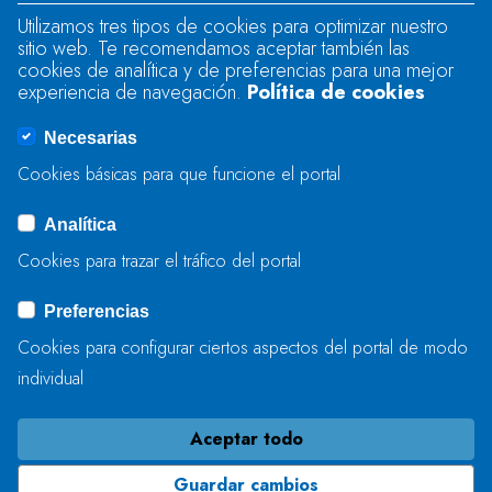
Utilizamos tres tipos de cookies para optimizar nuestro
sitio web. Te recomendamos aceptar también las
Se produjo un error al cargar el campo
cookies de analítica y de preferencias para una mejor
"text".
experiencia de navegación.
Política de cookies
Necesarias
Se produjo un error al cargar el campo
Cookies básicas para que funcione el portal
"captcha".
Analítica
Cookies para trazar el tráfico del portal
ENVIAR
Preferencias
Cookies para configurar ciertos aspectos del portal de modo
individual
Aceptar todo
Guardar cambios