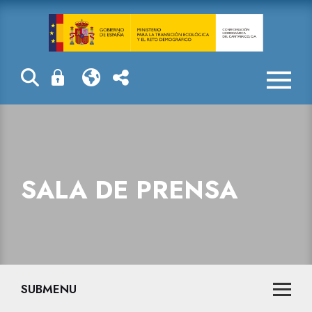
Sala de prensa
SALA DE PRENSA
SUBMENU