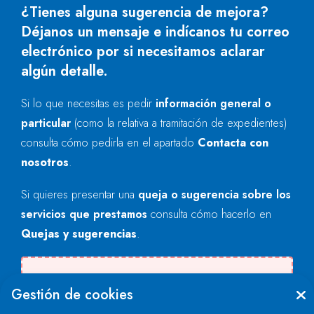
¿Tienes alguna sugerencia de mejora?
Déjanos un mensaje e indícanos tu correo
electrónico por si necesitamos aclarar
algún detalle.
Si lo que necesitas es pedir
información general o
particular
(como la relativa a tramitación de expedientes)
consulta cómo pedirla en el apartado
Contacta con
nosotros
.
Si quieres presentar una
queja o sugerencia sobre los
servicios que prestamos
consulta cómo hacerlo en
Quejas y sugerencias
.
Se produjo un error al cargar el campo
Gestión de cookies
"text".