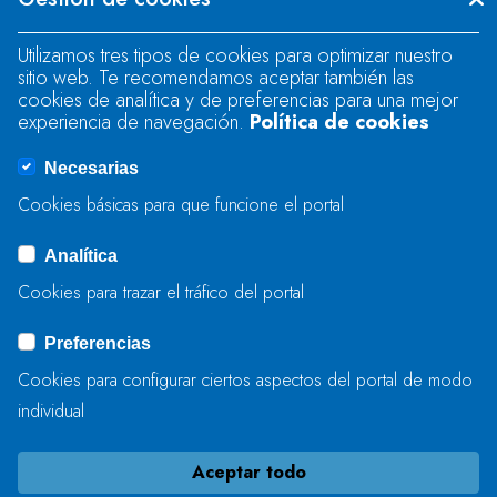
"text".
Utilizamos tres tipos de cookies para optimizar nuestro
sitio web. Te recomendamos aceptar también las
Se produjo un error al cargar el campo
cookies de analítica y de preferencias para una mejor
"text".
experiencia de navegación.
Política de cookies
Necesarias
Se produjo un error al cargar el campo
Cookies básicas para que funcione el portal
"captcha".
Analítica
Cookies para trazar el tráfico del portal
ENVIAR
Preferencias
Cookies para configurar ciertos aspectos del portal de modo
individual
Aceptar todo