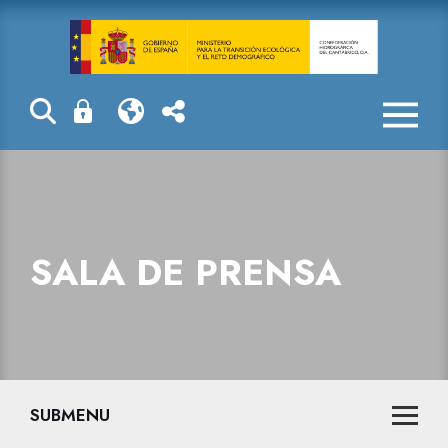
Sala de prensa
SALA DE PRENSA
SUBMENU