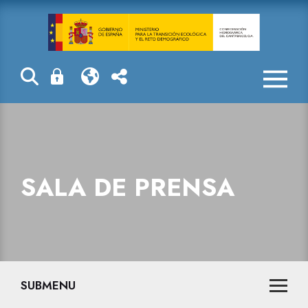
Sala de prensa
SALA DE PRENSA
SUBMENU