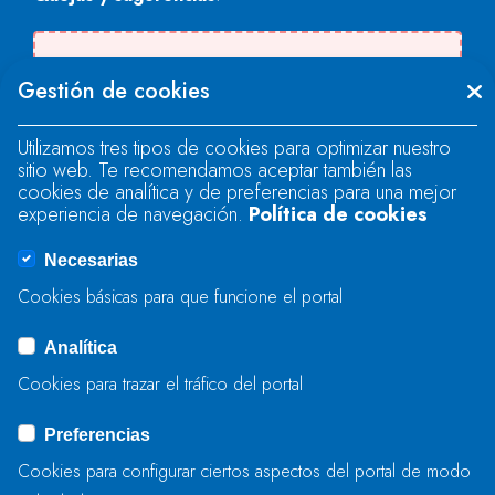
Se produjo un error al cargar el campo
Gestión de cookies
"text".
Utilizamos tres tipos de cookies para optimizar nuestro
sitio web. Te recomendamos aceptar también las
Se produjo un error al cargar el campo
cookies de analítica y de preferencias para una mejor
"text".
experiencia de navegación.
Política de cookies
Necesarias
Se produjo un error al cargar el campo
Cookies básicas para que funcione el portal
"captcha".
Analítica
Cookies para trazar el tráfico del portal
ENVIAR
Preferencias
Cookies para configurar ciertos aspectos del portal de modo