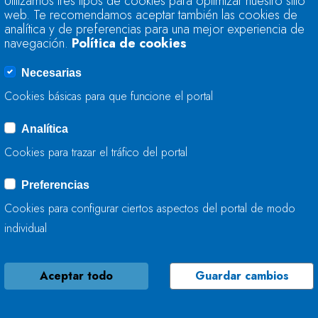
Utilizamos tres tipos de cookies para optimizar nuestro sitio
ACTÚA EN EL RÍO 
web. Te recomendamos aceptar también las cookies de
analítica y de preferencias para una mejor experiencia de
navegación.
Política de cookies
09 DE JUNIO, 2026
Necesarias
Cookies básicas para que funcione el portal
Analítica
LA CONFEDERACIÓ
Cookies para trazar el tráfico del portal
AYUNTAMIENTO DE
CONSERVACIÓN DE
Preferencias
Cookies para configurar ciertos aspectos del portal de modo
08 DE JUNIO, 2026
individual
Aceptar todo
Guardar cambios
LA CONFEDERACIÓ
MEJORA LA CAPACI