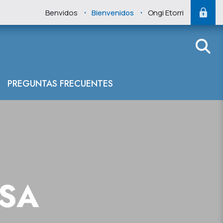
.
.
Benvidos
Bienvenidos
Ongi Etorri
PREGUNTAS FRECUENTES
NSA