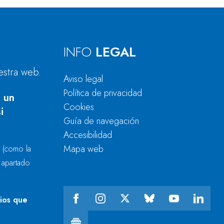
INFO
LEGAL
estra web.
Aviso legal
Política de privacidad
 un
Cookies
i
Guía de navegación
Accesibilidad
Mapa web
r
(como la
l apartado
cios que