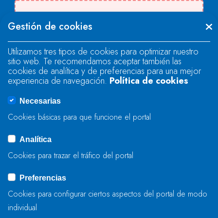
Se produjo un error al cargar el campo
Gestión de cookies
"text".
Utilizamos tres tipos de cookies para optimizar nuestro
sitio web. Te recomendamos aceptar también las
Se produjo un error al cargar el campo
cookies de analítica y de preferencias para una mejor
"text".
experiencia de navegación.
Política de cookies
Necesarias
Se produjo un error al cargar el campo
Cookies básicas para que funcione el portal
"captcha".
Analítica
Cookies para trazar el tráfico del portal
ENVIAR
Preferencias
Cookies para configurar ciertos aspectos del portal de modo
individual