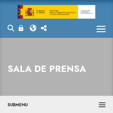
Sala de prensa
SALA DE PRENSA
SUBMENU