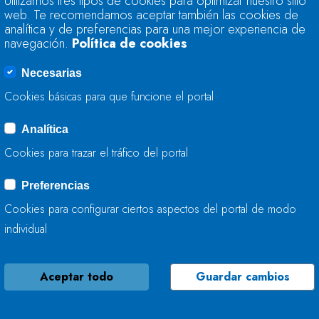
Utilizamos tres tipos de cookies para optimizar nuestro sitio
MEJORA LA CAPACI
web. Te recomendamos aceptar también las cookies de
EN A FONSAGRAD
analítica y de preferencias para una mejor experiencia de
navegación.
Política de cookies
08 DE MAYO, 2026
Necesarias
Cookies básicas para que funcione el portal
Analítica
LA CONFEDERACIÓ
Cookies para trazar el tráfico del portal
MEJORA LOS RÍOS P
Preferencias
08 DE MAYO, 2026
Cookies para configurar ciertos aspectos del portal de modo
individual
Aceptar todo
Guardar cambios
LA CONFEDERACIÓ
MEJORA LA CAPACI