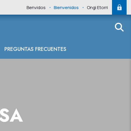
.
.
Benvidos
Bienvenidos
Ongi Etorri
PREGUNTAS FRECUENTES
NSA