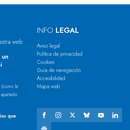
INFO
LEGAL
estra web.
Aviso legal
Política de privacidad
 un
Cookies
i
Guía de navegación
Accesibilidad
Mapa web
r
(como la
l apartado
cios que