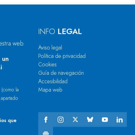
INFO
LEGAL
estra web.
Aviso legal
Política de privacidad
 un
Cookies
i
Guía de navegación
Accesibilidad
Mapa web
r
(como la
l apartado
cios que