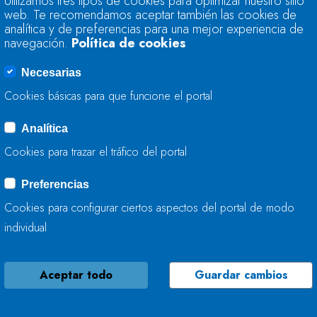
Utilizamos tres tipos de cookies para optimizar nuestro sitio
FINALIZA LA MEJOR
web. Te recomendamos aceptar también las cookies de
analítica y de preferencias para una mejor experiencia de
navegación.
Política de cookies
01 DE OCTUBRE, 2025
Necesarias
Cookies básicas para que funcione el portal
Analítica
LA CONFEDERACIÓ
Cookies para trazar el tráfico del portal
TRABAJA EN LOS 
LA FONTE EN MIER
Preferencias
Cookies para configurar ciertos aspectos del portal de modo
30 DE SEPTIEMBRE, 2025
individual
Aceptar todo
Guardar cambios
LA CONFEDERACIÓ
ACTÚA EN EL RÍO 