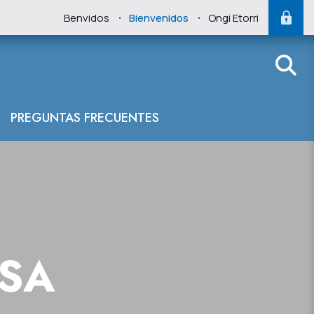
.
.
Benvidos
Bienvenidos
Ongi Etorri
PREGUNTAS FRECUENTES
NSA