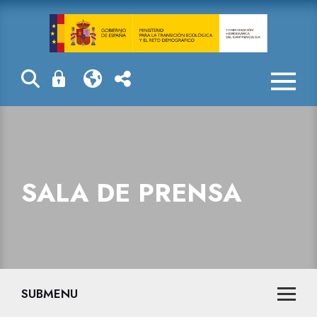
Sala de prensa
SALA DE PRENSA
SUBMENU