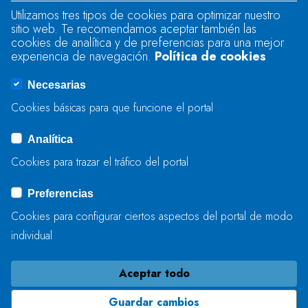
Utilizamos tres tipos de cookies para optimizar nuestro
sitio web. Te recomendamos aceptar también las
Se produjo un error al cargar el campo
cookies de analítica y de preferencias para una mejor
"text".
experiencia de navegación.
Política de cookies
Necesarias
Se produjo un error al cargar el campo
Cookies básicas para que funcione el portal
"captcha".
Analítica
Cookies para trazar el tráfico del portal
ENVIAR
Preferencias
Cookies para configurar ciertos aspectos del portal de modo
individual
Aceptar todo
Guardar cambios