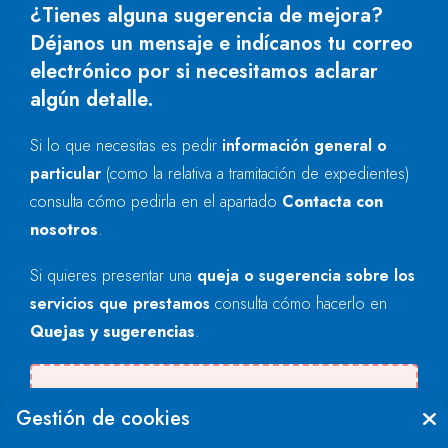
¿Tienes alguna sugerencia de mejora?
Déjanos un mensaje e indícanos tu correo
electrónico por si necesitamos aclarar
algún detalle.
Si lo que necesitas es pedir
información general o
particular
(como la relativa a tramitación de expedientes)
consulta cómo pedirla en el apartado
Contacta con
nosotros
.
Si quieres presentar una
queja o sugerencia sobre los
servicios que prestamos
consulta cómo hacerlo en
Quejas y sugerencias
.
Se produjo un error al cargar el campo
Gestión de cookies
"text".